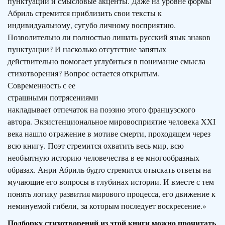
пунктуации и смысловые акценты. Даже на уровне формы
Абриль стремится приблизить свои тексты к
индивидуальному, сугубо личному восприятию.
Позволительно ли полностью лишать русский язык знаков
пунктуации? И насколько отсутствие запятых
действительно помогает углубиться в понимание смысла
стихотворения? Вопрос остается открытым.
Современность с ее
страшными потрясениями
накладывает отпечаток на поэзию этого французского
автора. Экзистенциональное мировосприятие человека XXI
века нашло отражение в мотиве смерти, проходящем через
всю книгу. Поэт стремится охватить весь мир, всю
необъятную историю человечества в ее многообразных
образах. Анри Абриль будто стремится отыскать ответы на
мучающие его вопросы в глубинах истории. И вместе с тем
понять логику развития мирового процесса, его движение к
неминуемой гибели, за которым последует воскресение.»
Подборку стихотворений из этой книги можно прочитать