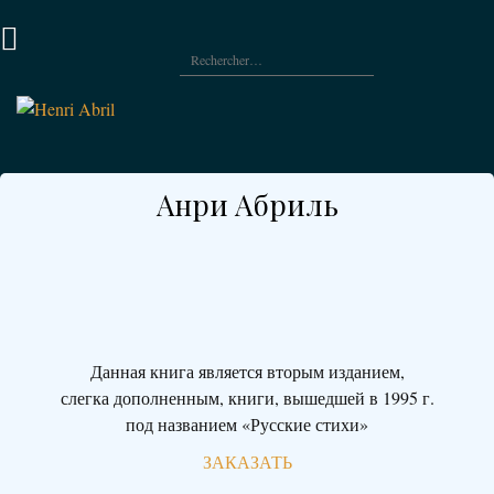
Aller
au
Rechercher :
contenu
retour
à
l’accueil
Анри Абриль
Данная книга является вторым изданием,
слегка дополненным, книги, вышедшей в 1995 г.
под названием «Русские стихи»
ЗАКАЗАТЬ