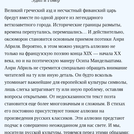
Великий греческий аэд и несчастный фиванский царь
бредут вместе по одной дороге из легендарного
ветхозаветного города. Исторические границы размыты,
времена перепутались, перемешались… И действительно,
оксюморон становится основным приемом поэтики Анри
Абриля. Вероятно, в этом можно увидеть аллюзию не
только на французскую поэзию конца XIX — начала ХХ
века, но и на поэтическую манеру Осипа Мандельштама.
Анри Абриль не стремится специально обращать внимание
читателей на ту или иную деталь. Он будто вскользь
упоминает важнейшие для европейской культуры символы,
лишь слегка за­трагивает ту или иную проблему, оставляя
вопросы открытыми. От недосказанности текст поэта
становится еще более многозначным и сложным. В стихах
его постоянно присутствуют тонкие аллюзии на
произведения русских классиков. Эти аллюзии предстают
подчас в совершенно неожиданном для нас свете. И мы,
носители русской культуры, теряемся перед этими образами: