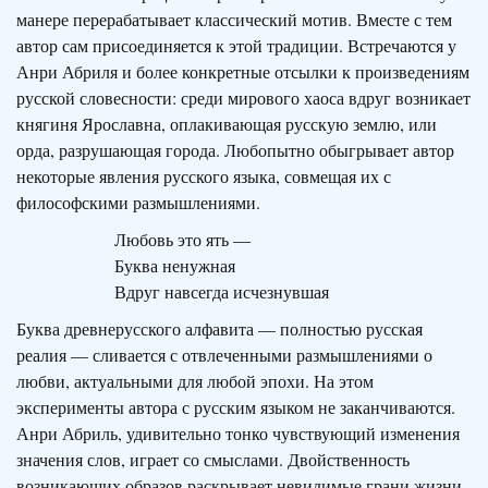
манере перерабатывает классический мотив. Вместе с тем
автор сам присоединяется к этой традиции. Встречаются у
Анри Абриля и более конкретные отсылки к произведениям
русской словесности: среди мирового хаоса вдруг возникает
княгиня Ярославна, оплакивающая русскую землю, или
орда, разрушающая города. Любопытно обыгрывает автор
некоторые явления русского языка, совмещая их с
философскими размышлениями.
Любовь это ять —
Буква ненужная
Вдруг навсегда исчезнувшая
Буква древнерусского алфавита — полностью русская
реалия — сливается с отвлеченными размышлениями о
любви, актуальными для любой эпохи. На этом
эксперименты автора с русским языком не заканчиваются.
Анри Абриль, удивительно тонко чувствующий изменения
значения слов, играет со смыслами. Двойственность
возника­ющих образов раскрывает невидимые грани жизни.