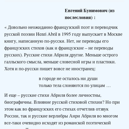
Евгений Бунимович (из
послесловия) :
« Довольно неожиданно французский поэт и переводчик
русской поэзии Henri Abril в 1995 году выпускает в Москве
книгу, написанную по-русски. Нет, не переводы его
французских стихов (как и французские – не переводы
русских). Русские стихи Абриля другие. Меньше острого
галльского смысла, меньше словесной игры и пластики.
Хотя и по-русски пишет вовсе не иностранец:
в городе не осталось ни души
только тела слоняются по улицам …
И еще – русские стихи Абриля более личностны,
биографичны. Влияние русской стиховой стихии? Но при
этом как во французских его стихах отчетлив отзвук
России, так и русские верлибры Анри Абриля во многом
все-таки очевидно исходят из романской поэтической