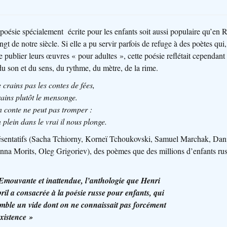
 poésie spécialement
écrite pour les enfants soit aussi populaire qu’en 
ingt de notre siècle. Si elle a pu servir parfois de refuge à des poètes q
de publier leurs œuvres « pour adultes », cette poésie reflétait cependant 
du son et du sens, du rythme, du mètre, de la rime.
 crains pas les contes de fées,
ains plutôt le mensonge.
 conte ne peut pas tromper :
 plein dans le vrai il nous plonge.
présentatifs (Sacha Tchiorny, Korneï Tchoukovski, Samuel Marchak, Dan
a Morits, Oleg Grigoriev), des poèmes que des millions d’enfants russ
Emouvante et inattendue, l’anthologie que Henri
ril a consacrée à la poésie russe pour enfants, qui
mble un vide dont on ne connaissait pas forcément
existence »