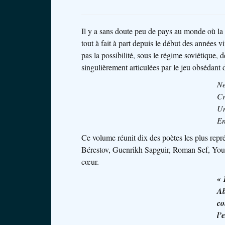
Il y a sans doute peu de pays au monde où la
tout à fait à part depuis le début des années v
pas la possibilité, sous le régime soviétique, 
singulièrement articulées par le jeu obsédant 
Ne
Cr
Un
En
Ce volume réunit dix des poètes les plus re
Bérestov, Guenrikh Sapguir, Roman Sef, Younn
cœur.
« 
Ab
co
l’