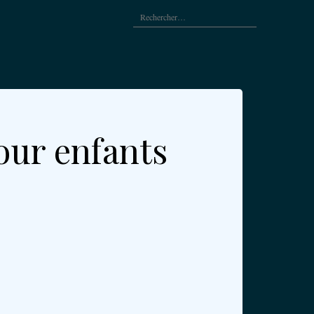
Rechercher :
retour
à
l’accueil
our enfants