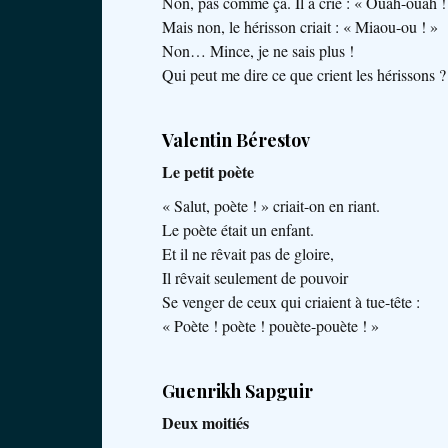
Non, pas comme ça. Il a crié : « Ouah-ouah !
Mais non, le hérisson criait : « Miaou-ou ! »
Non… Mince, je ne sais plus !
Qui peut me dire ce que crient les hérissons ?
Valentin Bérestov
Le petit poète
« Salut, poète ! » criait-on en riant.
Le poète était un enfant.
Et il ne rêvait pas de gloire,
Il rêvait seulement de pouvoir
Se venger de ceux qui criaient à tue-tête :
« Poète ! poète ! pouète-pouète ! »
Guenrikh Sapguir
Deux moitiés